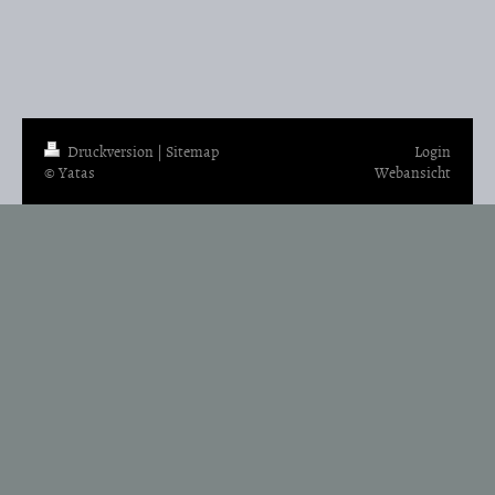
Druckversion
|
Sitemap
Login
© Yatas
Webansicht